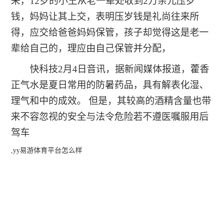
来，12岁的小王从老一辈处收到2万余元压岁
钱，妈妈让其上交，表明压岁钱是礼尚往来所
得，应交给爸爸妈妈保管，孩子却觉得这是老一
辈给自己的，理应由自己保管并分配，
快科技2月4日音讯，据新闻媒体报道，藿香
正气水是夏日常用的防暑药品，具有解表化湿、
理气和中的成效。 但是，其较高的酒精含量也带
来不容忽视的安全与法令危险若不遵医嘱服用后
驾车
,yy易游体育平台怎么样