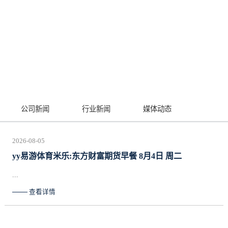
公司新闻
行业新闻
媒体动态
2026-08-05
yy易游体育米乐:东方财富期货早餐 8月4日 周二
...
查看详情