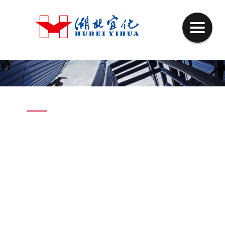
NEWS
媒体动态