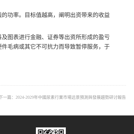
的功率。目标值越高，阐明出资带来的收益
及图表进行金融、证券等出资所形成的盈亏
硬件毛病或其它不可抗力而导致暂停服务，于
下一篇：2024-2029年中國尿素行業市場远景預測與發展趨勢研讨報告