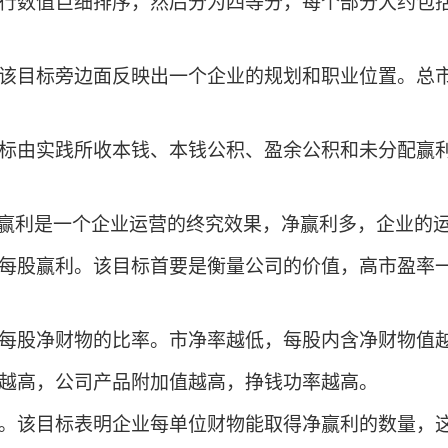
数值巨细排序，然后分为四等分，每个部分大约包括
目标旁边面反映出一个企业的规划和职业位置。总市
由实践所收本钱、本钱公积、盈余公积和未分配赢利
赢利是一个企业运营的终究效果，净赢利多，企业的
股赢利。该目标首要是衡量公司的价值，高市盈率一
股净财物的比率。市净率越低，每股内含净财物值越
高，公司产品附加值越高，挣钱功率越高。
该目标表明企业每单位财物能取得净赢利的数量，这